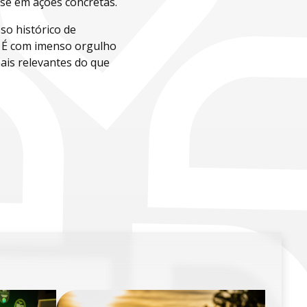
-se em ações concretas.
o histórico de
 É com imenso orgulho
is relevantes do que