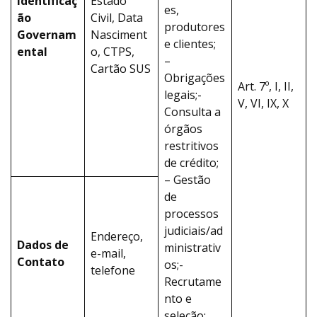
Identificaç
Estado
es,
ão
Civil, Data
produtores
Governam
Nasciment
e clientes;
ental
o, CTPS,
–
Cartão SUS
Obrigações
Art. 7º, I, II,
legais;-
V, VI, IX, X
Consulta a
órgãos
restritivos
de crédito;
– Gestão
de
processos
judiciais/ad
Endereço,
Dados de
ministrativ
e-mail,
Contato
os;-
telefone
Recrutame
nto e
seleção;