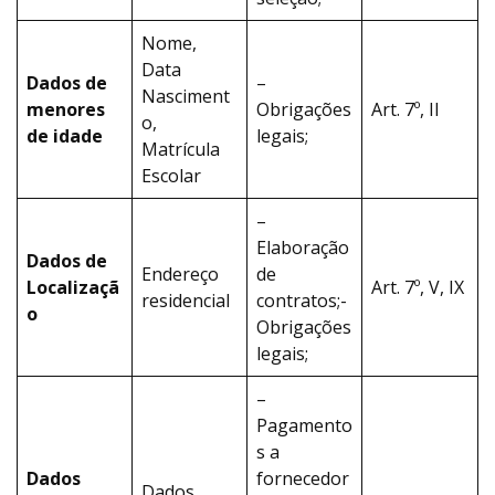
Nome,
Data
Dados de
–
Nasciment
menores
Obrigações
Art. 7º, II
o,
de idade
legais;
Matrícula
Escolar
–
Elaboração
Dados de
Endereço
de
Localizaçã
Art. 7º, V, IX
residencial
contratos;-
o
Obrigações
legais;
–
Pagamento
s a
Dados
fornecedor
Dados