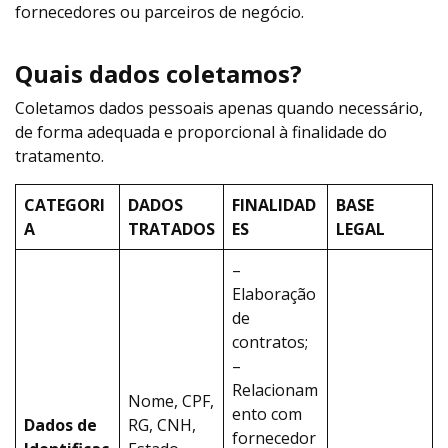
fornecedores ou parceiros de negócio.
Quais dados coletamos?
Coletamos dados pessoais apenas quando necessário,
de forma adequada e proporcional à finalidade do
tratamento.
CATEGORI
DADOS
FINALIDAD
BASE
A
TRATADOS
ES
LEGAL
–
Elaboração
de
contratos;
–
Relacionam
Nome, CPF,
ento com
Dados de
RG, CNH,
fornecedor