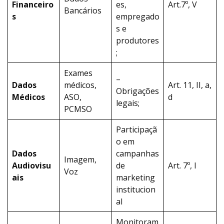
Financeiro
es,
Art.7º, V
Bancários
s
empregado
s e
produtores
;
Exames
–
Dados
médicos,
Art. 11, II, a,
Obrigações
Médicos
ASO,
d
legais;
PCMSO
Participaçã
o em
Dados
campanhas
Imagem,
Audiovisu
de
Art. 7º, I
Voz
ais
marketing
institucion
al
Monitoram