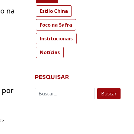
o na
Estilo China
Foco na Safra
Institucionais
Notícias
PESQUISAR
 por
Buscar
os