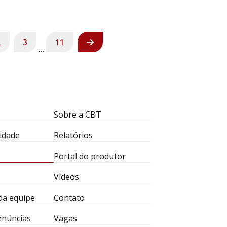
2
3
11
…
Sobre a CBT
idade
Relatórios
Portal do produtor
Vídeos
da equipe
Contato
enúncias
Vagas