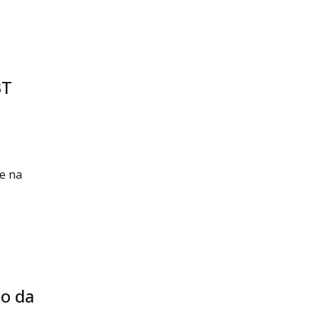
BT
e na
o da