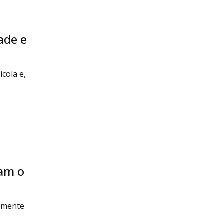
ade e
cola e,
tam o
damente