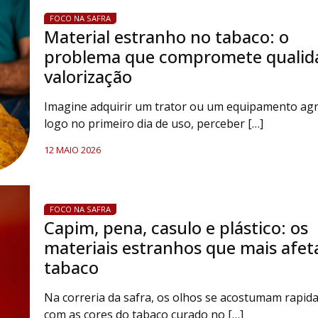
FOCO NA SAFRA
Material estranho no tabaco: o
problema que compromete qualid
valorização
Imagine adquirir um trator ou um equipamento agrí
logo no primeiro dia de uso, perceber […]
12 MAIO 2026
FOCO NA SAFRA
Capim, pena, casulo e plástico: os
materiais estranhos que mais afe
tabaco
Na correria da safra, os olhos se acostumam rapi
com as cores do tabaco curado no […]