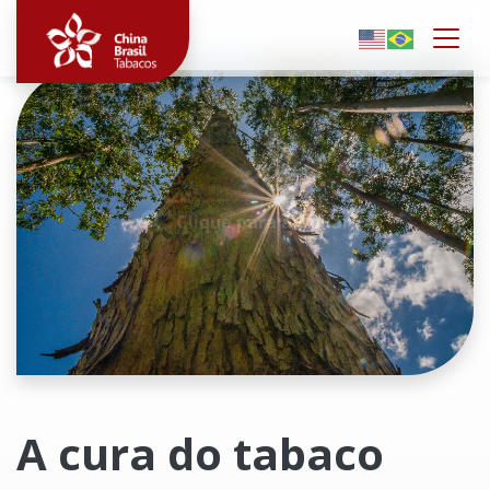
Togg
Clique para ampliar
A cura do tabaco