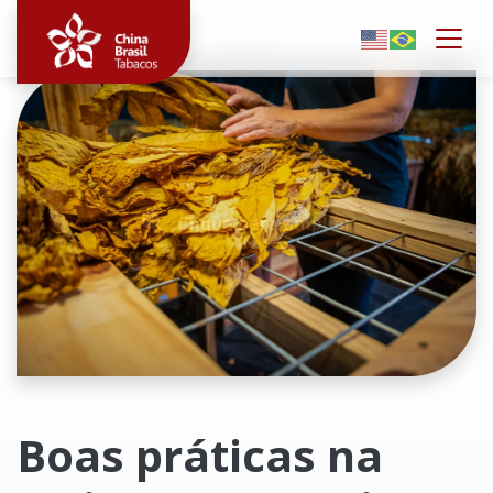
Togg
Clique para ampliar
Boas práticas na