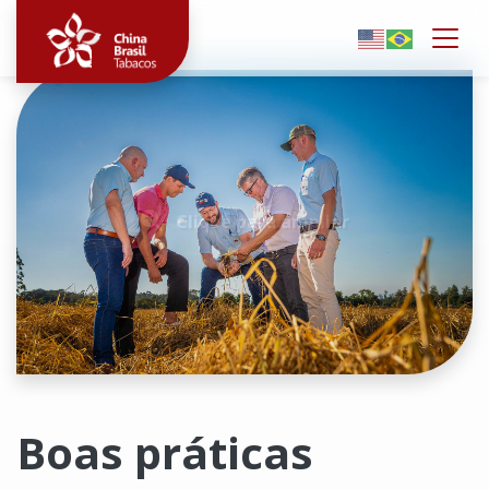
Togg
Clique para ampliar
Boas práticas