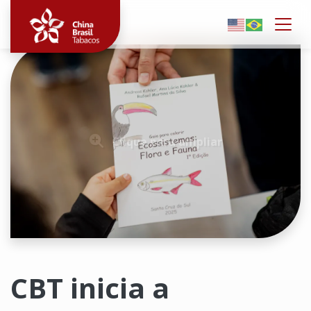
Togg
Clique para ampliar
CBT inicia a