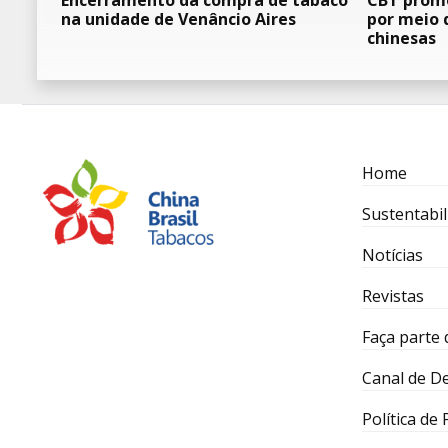
Encerramento da compra de tabaco
CBT promo
na unidade de Venâncio Aires
por meio 
chinesas
Home
Sustentabil
Notícias
Revistas
Faça parte 
Canal de D
Política de