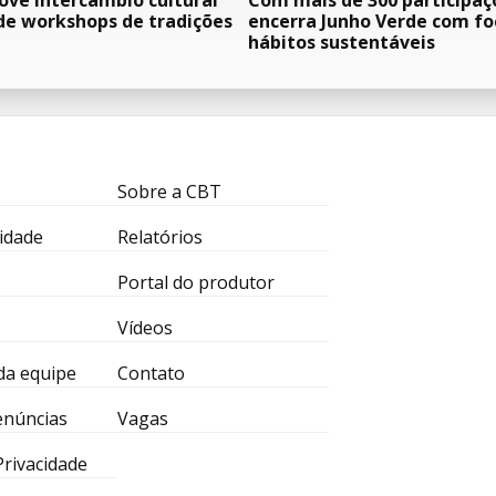
ve intercâmbio cultural
Com mais de 300 participaç
de workshops de tradições
encerra Junho Verde com f
hábitos sustentáveis
Sobre a CBT
idade
Relatórios
Portal do produtor
Vídeos
da equipe
Contato
enúncias
Vagas
 Privacidade