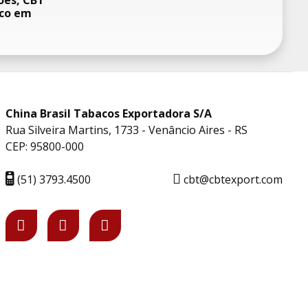
ões, CBT
oco em
China Brasil Tabacos Exportadora S/A
Rua Silveira Martins, 1733 - Venâncio Aires - RS
CEP: 95800-000
(51) 3793.4500
cbt@cbtexport.com