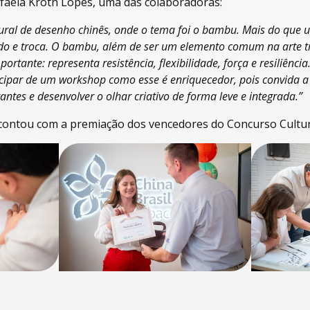
afaela Kroth Lopes, uma das colaboradoras:
al de desenho chinês, onde o tema foi o bambu. Mais do que uma
 e troca. O bambu, além de ser um elemento comum na arte tra
rtante: representa resistência, flexibilidade, força e resiliência
icipar de um workshop como esse é enriquecedor, pois convida a 
tantes e desenvolver o olhar criativo de forma leve e integrada.”
 contou com a premiação dos vencedores do Concurso Cultura