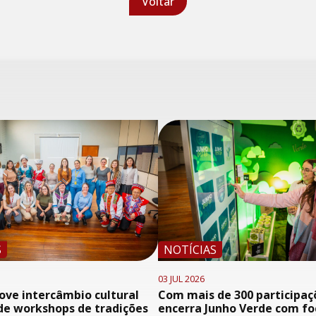
Voltar
S
NOTÍCIAS
03 JUL 2026
ve intercâmbio cultural
Com mais de 300 participaç
de workshops de tradições
encerra Junho Verde com f