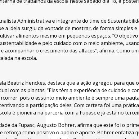
terna de trabalhos da escola neste sábado dia 18, e poste
nalista Administrativa e integrante do time de Sustentabili
ue a ideia surgiu da vontade de mostrar, de forma simples e 
cultivar alimentos mesmo em pequenos espaços. “O objetivo 
 sustentabilidade e pelo cuidado com o meio ambiente, usand
r e acompanhar o crescimento das alfaces”, afirma. Como um
talada na escola.
niela Beatriz Henckes, destaca que a ação agregou para que
dual com as plantas. “Eles têm a experiência de cuidado e co
ercorrer, pois o assunto meio ambiente é sempre uma pauta 
entivando a participação deles. Com certeza foi uma prátic
cola é pioneira na parceria com a Fupasc e já está no tercei
idade da Fupasc, Augusto Bohrer, afirma que este foi o prime
e reforça como positivo o apoio e aporte. Bohrer enfatiza q