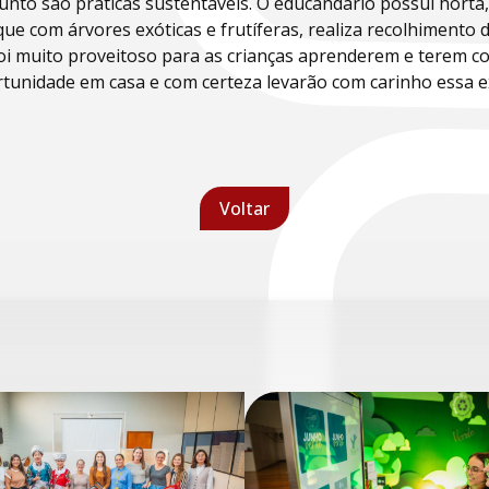
nto são práticas sustentáveis. O educandário possui horta
ue com árvores exóticas e frutíferas, realiza recolhimento d
oi muito proveitoso para as crianças aprenderem e terem co
tunidade em casa e com certeza levarão com carinho essa ex
Voltar