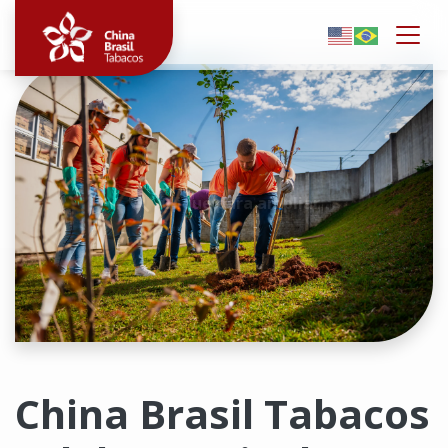
Togg
Clique para ampliar
China Brasil Tabacos