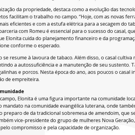
anização da propriedade, destaca como a evolução das tecnol
etos facilitam o trabalho no campo. “Hoje, com as novas ferr
ais eficientes e com a estufa elétrica para a secagem do tab
A parceria com Romeu é essencial para o sucesso do casal, q
e Elonita cuida do planejamento financeiro e da programação
ione conforme o esperado.
 se resume à lavoura de tabaco. Além disso, o casal cultiva m
tindo a autossuficiência e a manutenção de seu sustento.
galinhas e porcos. Nesta época do ano, aos poucos o casal ini
ão de empreiteira.
comunidade
campo, Elonita é uma figura importante na comunidade local
ro mandato na comunidade evangélica luterana, onde també
no preparo de da tradicional sobremesa de amendoim, que 
 também vice-presidente do grupo de mulheres Nova Geração,
elo compromisso e pela capacidade de organização.