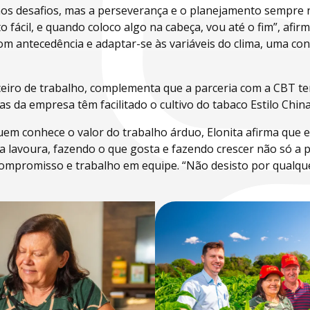
mos desafios, mas a perseverança e o planejamento sempre
to fácil, e quando coloco algo na cabeça, vou até o fim”, afir
om antecedência e adaptar-se às variáveis do clima, uma c
eiro de trabalho, complementa que a parceria com a CBT tem
as da empresa têm facilitado o cultivo do tabaco Estilo China
em conhece o valor do trabalho árduo, Elonita afirma que e
a lavoura, fazendo o que gosta e fazendo crescer não só a
compromisso e trabalho em equipe. “Não desisto por qualqu