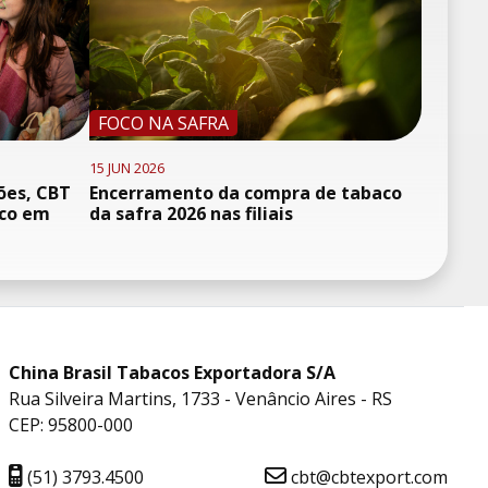
FOCO NA SAFRA
15 JUN 2026
ões, CBT
Encerramento da compra de tabaco
oco em
da safra 2026 nas filiais
China Brasil Tabacos Exportadora S/A
Rua Silveira Martins, 1733 - Venâncio Aires - RS
CEP: 95800-000
(51) 3793.4500
cbt@cbtexport.com