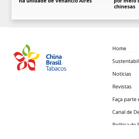
na unidade de Venâncio Aires
por meio 
chinesas
Home
Sustentabil
Notícias
Revistas
Faça parte 
Canal de D
Política de
Desenvolvido por