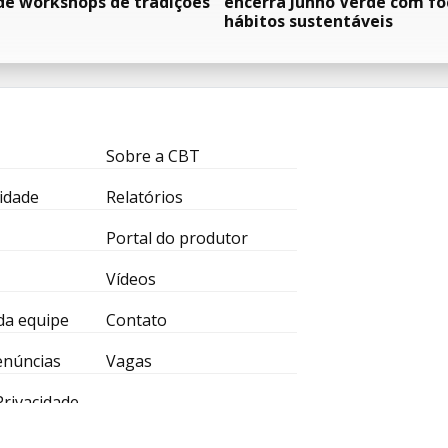
de workshops de tradições
encerra Junho Verde com f
hábitos sustentáveis
Sobre a CBT
idade
Relatórios
Portal do produtor
Vídeos
da equipe
Contato
enúncias
Vagas
 Privacidade