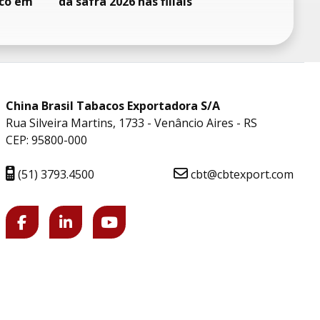
oco em
da safra 2026 nas filiais
China Brasil Tabacos Exportadora S/A
Rua Silveira Martins, 1733 - Venâncio Aires - RS
CEP: 95800-000
(51) 3793.4500
cbt@cbtexport.com