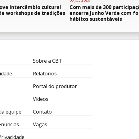
03 JUL 2026
ve intercâmbio cultural
Com mais de 300 participaç
de workshops de tradições
encerra Junho Verde com f
hábitos sustentáveis
Sobre a CBT
idade
Relatórios
Portal do produtor
Vídeos
da equipe
Contato
enúncias
Vagas
 Privacidade