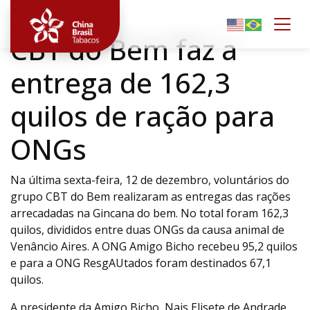
Togg
CBT do Bem faz a
entrega de 162,3
quilos de ração para
ONGs
Na última sexta-feira, 12 de dezembro, voluntários do
grupo CBT do Bem realizaram as entregas das rações
arrecadadas na Gincana do bem. No total foram 162,3
quilos, divididos entre duas ONGs da causa animal de
Venâncio Aires. A ONG Amigo Bicho recebeu 95,2 quilos
e para a ONG ResgAUtados foram destinados 67,1
quilos.
A presidente da Amigo Bicho, Nais Elisete de Andrade,