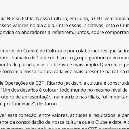
a Nosso Estilo, Nossa Cultura, em julho, a CBT vem amplian
ssos valores no dia a dia. Entre essas iniciativas, está o Cl
onvida colaboradores a refletirem, juntos, sobre comporta
mbros do Comitê de Cultura e por colaboradores que se i
mente chamado de Clube do Livro, o grupo ganhou novo nome 
ponto de partida, mas o objetivo é mais amplo. Queremos pe
e tornam a nossa cultura cada vez mais presente na rotina 
e Operações da CBT, Ricardo Jackisch, a cultura é construí
 “Um dos desafios é colocar todo mundo no mesmo nível d
roteiro de apresentação, na matriz e nas filiais, foi importa
e profundidade”, destacou.
r essa conexão, entre valores, atitudes e resultados, e pa
nte da consolidação da nossa cultura que o Clube existe. A