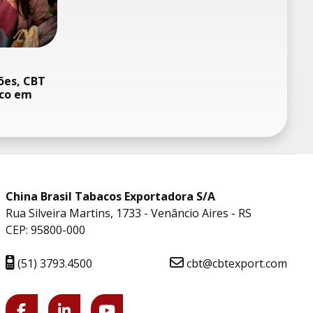
ões, CBT
oco em
China Brasil Tabacos Exportadora S/A
Rua Silveira Martins, 1733 - Venâncio Aires - RS
CEP: 95800-000
(51) 3793.4500
cbt@cbtexport.com