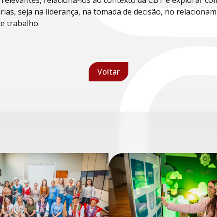
 relevantes, relacioná-los ao contexto da CBT e explorar 
árias, seja na liderança, na tomada de decisão, no relacion
e trabalho.
Voltar